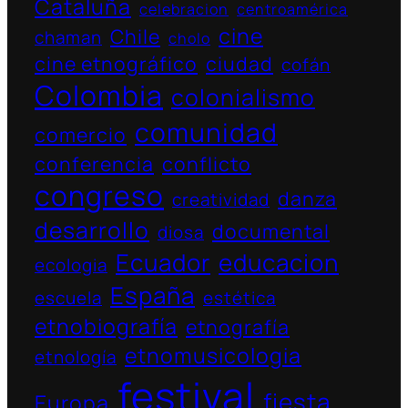
Cataluña
celebracion
centroamérica
cine
Chile
chaman
cholo
cine etnográfico
ciudad
cofán
Colombia
colonialismo
comunidad
comercio
conferencia
conflicto
congreso
danza
creatividad
desarrollo
documental
diosa
Ecuador
educacion
ecologia
España
escuela
estética
etnobiografía
etnografía
etnomusicologia
etnología
festival
fiesta
Europa