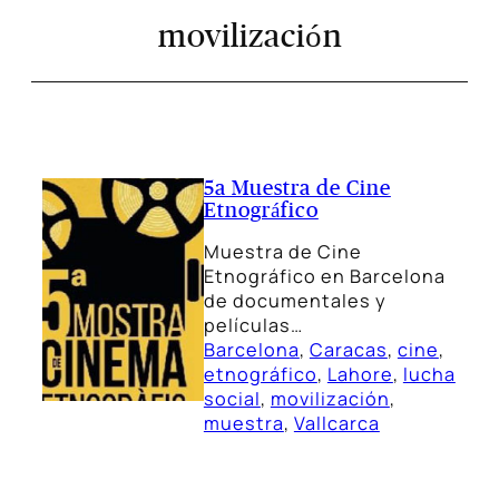
movilización
5a Muestra de Cine
Etnográfico
Muestra de Cine
Etnográfico en Barcelona
de documentales y
películas…
Barcelona
, 
Caracas
, 
cine
, 
etnográfico
, 
Lahore
, 
lucha
social
, 
movilización
, 
muestra
, 
Vallcarca