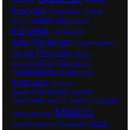
fotografía
Franz Haller
Galicia
imagen
imaginario
género
indígena
inmigración
Isidor Fernàndez
Jorgelina Barrera
Jorge Prelorán
Jujuy
latinoamérica
Marruecos
medioambiente
memoria
mercado
migración
Miguel Ángel Rosales
minería
musica
modernidad
muerte
muestra
México
musica popular
oficio
ocupación
Nicolás Echevarría