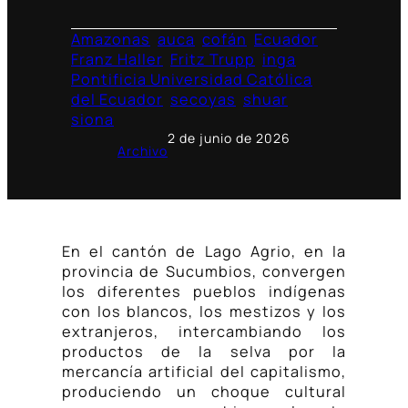
Amazonas
auca
cofán
Ecuador
Franz Haller
Fritz Trupp
inga
Pontificia Universidad Católica
del Ecuador
secoyas
shuar
siona
2 de junio de 2026
Archivo
En el cantón de Lago Agrio, en la
provincia de Sucumbios, convergen
los diferentes pueblos indígenas
con los blancos, los mestizos y los
extranjeros, intercambiando los
productos de la selva por la
mercancía artificial del capitalismo,
produciendo un choque cultural