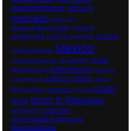
medioambiente
memoria
mercado
migración
Miguel Ángel Rosales
minería
musica
modernidad
muerte
muestra
México
musica popular
oficio
ocupación
Nicolás Echevarría
patrimonio
participacion
Pau Faus
política
premio
performance
Quito
ritual
religion
Reino Unido
revista
Scott S. Robinson
rural
tradición
seminario
Universidad Autónoma
Metropolitana