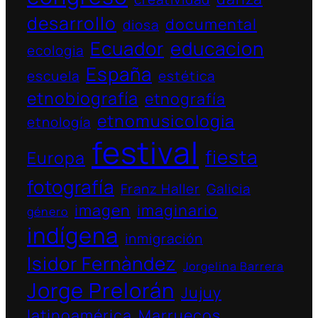
desarrollo
documental
diosa
Ecuador
educacion
ecologia
España
escuela
estética
etnobiografía
etnografía
etnomusicologia
etnología
festival
fiesta
Europa
fotografía
Franz Haller
Galicia
imagen
imaginario
género
indígena
inmigración
Isidor Fernàndez
Jorgelina Barrera
Jorge Prelorán
Jujuy
latinoamérica
Marruecos