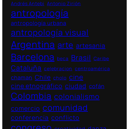
Andrés Antebi
Antonio Zirión
antropología
antropología urbana
antropología visual
Argentina
arte
artesania
Barcelona
Brasil
beca
Caribe
Cataluña
celebracion
centroamérica
cine
Chile
chaman
cholo
cine etnográfico
ciudad
cofán
Colombia
colonialismo
comunidad
comercio
conferencia
conflicto
congreso
danza
creatividad