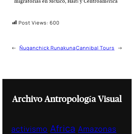
migratorias en México, Haití y Centroamérica
Post Views:
600
←
Ñuqanchick Runakuna
Cannibal Tours
→
Archivo Antropología Visual
Africa
activismo
Amazonas